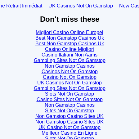
ne Retrait Immédiat
UK Casinos Not On Gamstop
New Cas
Don't miss these
Migliori Casino Online Europei
Best Non Gamstop Casinos Uk
Best Non Gamstop Casinos Uk
Casino Online Migliori
Casino Italiani Non Aams
Gambling Sites Not On Gamstop
Non Gamstop Casinos
Casinos Not On Gamstop
Casino Not On Gamstop
UK Casinos Not On Gamstop
Gambling Sites Not On Gamstop
Slots Not On Gamstop
Casino Sites Not On Gamstop
Non Gamstop Casinos
Sites Not On Gamstop
Non Gamstop Casino Sites UK
Non Gamstop Casino Sites UK
UK Casino Not On Gamstop
Meilleur Casino En Ligne
Slots Not On Gamstop